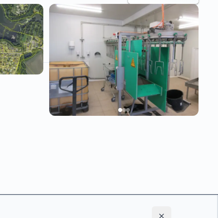
e výši id.
Prodej souboru movitých věcí - Linka na
 | Praha-
porážku drůbeže a Chladící jednotky
Nevysoutěženo
Platformu
Dražby NAXOS
Vám přináší