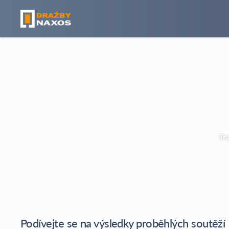
Tr
Podívejte se na výsledky proběhlých
soutěží