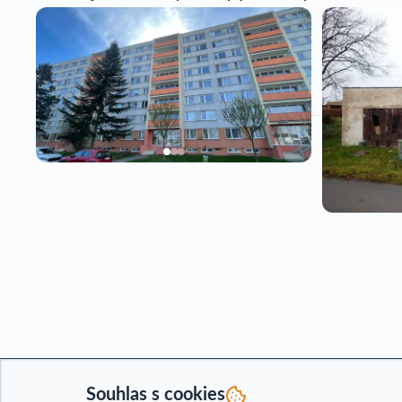
Byt Praha 8 - Střížkov
,
Prodej rodi
1+1
Střížkov
Chudeč
5 445 000 Kč
1 330 000 
Souhlas s cookies
Mohlo by se Vám hodit
Podmínky p