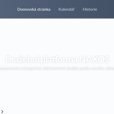
Domovská stránka
Kalendář
Historie
Dražební platforma NAXOS
ansparentní a bezpečné elektronické dražby podle nového záko