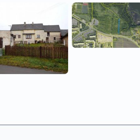
nného domu | Chudeč
,
Prodej spoluvlastnického podílu v
5+1
1/10 na pozemku parc. č. 537/84
Kč
Háje
Nevysoutěženo
oužívání
Máte dotaz? Ozvěte se nám